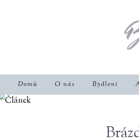
Domů
O nás
Bydlení
A
Bráz