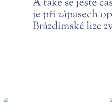
A také se ještě ča
je při zápasech o
Brázdimské lize zv