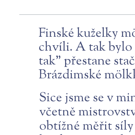
Finské kuželky m
chvíli. A tak byl
tak" přestane stač
Brázdimské mölkk
Sice jsme se v min
včetně mistrovství
obtížné měřit síl