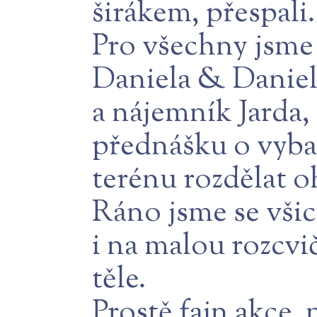
širákem, přespali.
Pro všechny jsme 
Daniela & Daniela
a nájemník Jarda,
přednášku o vybav
terénu rozdělat 
Ráno jsme se všic
i na malou rozcvi
těle.
Prostě fajn akce,