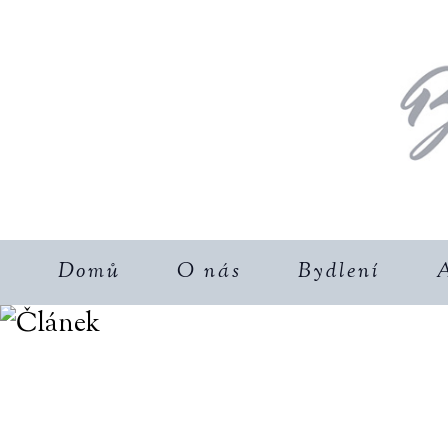
Domů
O nás
Bydlení
A