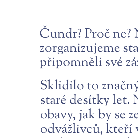
Čundr? Proč ne? 
zorganizujeme sta
připomněli své zá
Sklidilo to značn
staré desítky let.
obavy, jak by se z
odvážlivců, kteří