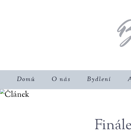
Domů
O nás
Bydlení
A
Finál