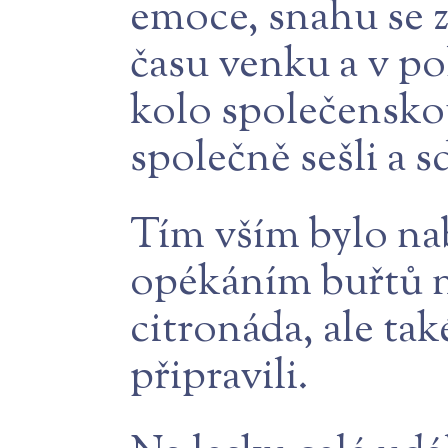
emoce, snahu se z
času venku a v p
kolo společenskou
společně sešli a sd
Tím vším bylo nabi
opékáním buřtů n
citronáda, ale tak
připravili.