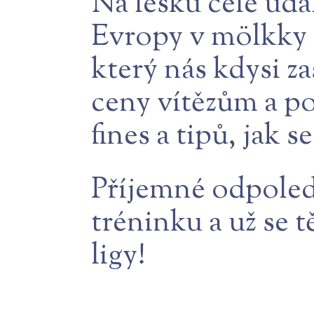
Na lesku celé udá
Evropy v mölkky
který nás kdysi za
ceny vítězům a po
fines a tipů, jak s
Příjemné odpoled
tréninku a už se 
ligy!