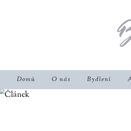
Domů
O nás
Bydlení
A