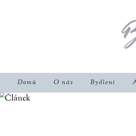
Domů
O nás
Bydlení
A