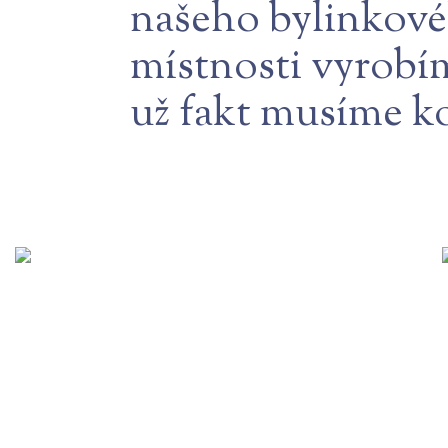
našeho bylinkovéh
místnosti vyrobí
už fakt musíme ko