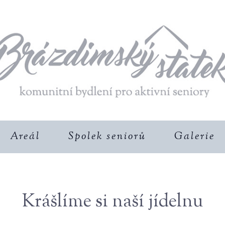
Areál
Spolek seniorů
Galerie
Krášlíme si naší jídelnu