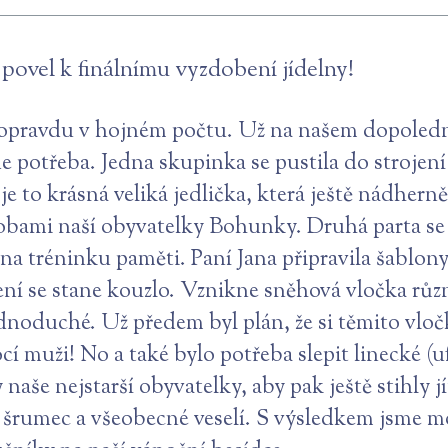
 povel k finálnímu vyzdobení jídelny!
a opravdu v hojném počtu. Už na našem dopoled
ude potřeba. Jedna skupinka se pustila do stroje
 to krásná veliká jedlička, která ještě nádherně
obami naší obyvatelky Bohunky. Druhá parta se
i na tréninku paměti. Paní Jana připravila šablon
žení se stane kouzlo. Vznikne sněhová vločka růz
jednoduché. Už předem byl plán, že si těmito vl
cí muži! No a také bylo potřeba slepit linecké (u
 naše nejstarší obyvatelky, aby pak ještě stihly j
dl šrumec a všeobecné veselí. S výsledkem jsme m