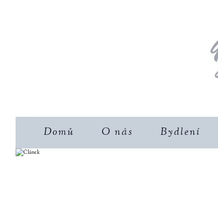
Domů
O nás
Bydlení