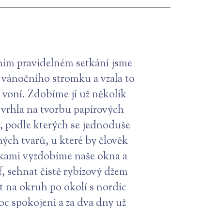
ním pravidelném setkání jsme
ní vánočního stromku a vzala to
 voní. Zdobíme jí už několik
 vrhla na tvorbu papírových
y, podle kterých se jednoduše
ných tvarů, u které by člověk
očkami vyzdobíme naše okna a
f, sehnat čistě rybízový džem
ít na okruh po okolí s nordic
oc spokojeni a za dva dny už