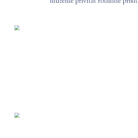
můžeme přivítat rodinné přísl