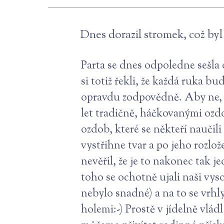
Dnes dorazil stromek, což byl
Parta se dnes odpoledne sešl
si totiž řekli, že každá ruka b
opravdu zodpovědně. Aby ne, je
let tradičně, háčkovanými ozd
ozdob, které se někteří naučil
vystřihne tvar a po jeho rozlo
nevěřil, že je to nakonec tak 
toho se ochotně ujali naši vyso
nebylo snadné) a na to se vrhly
holemi:-) Prostě v jídelně vlá