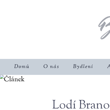
Domů
O nás
Bydlení
A
Lodí Brano