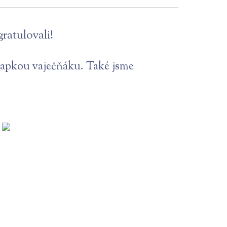
ratulovali!
s kapkou vaječňáku. Také jsme