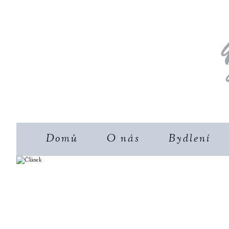
Domů
O nás
Bydlení