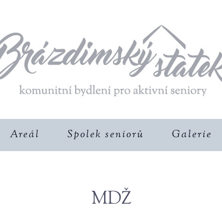
Areál
Spolek seniorů
Galerie
MDŽ