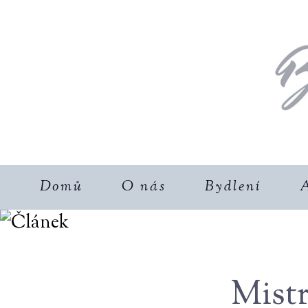
Domů
O nás
Bydlení
A
Mist