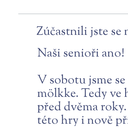
Zúčastnili jste s
Naši senioři ano!
V sobotu jsme se 
mölkke. Tedy ve h
před dvěma roky. 
této hry i nově př