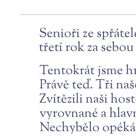
Senioři ze spřátel
třetí rok za sebou
Tentokrát jsme hr
Právě teď. Tři naš
Zvítězili naši ho
vyrovnané a hlavn
Nechybělo opékán