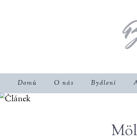
Domů
O nás
Bydlení
A
Möl