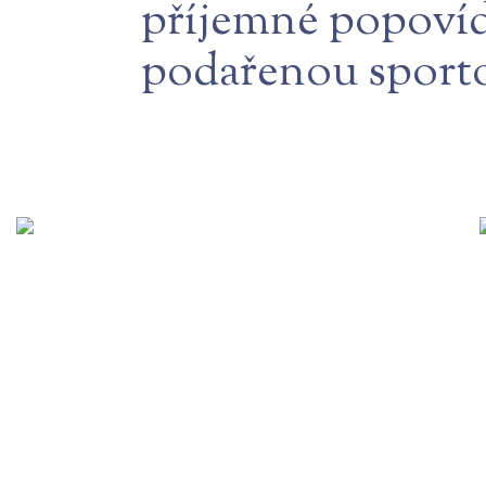
příjemné popovídá
podařenou sportov