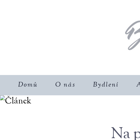
Domů
O nás
Bydlení
A
Na 