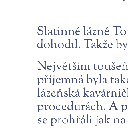
Slatinné lázně T
dohodil. Takže by
Největším toušeň
příjemná byla tak
lázeňská kavárnič
procedurách. A př
se prohřáli jak na