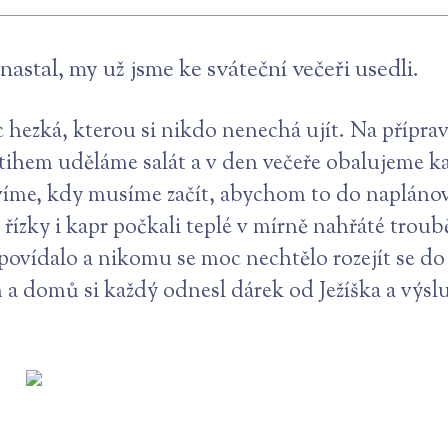
nastal, my už jsme ke sváteční večeři usedli.
c hezká, kterou si nikdo nenechá ujít. Na příprav
ihem uděláme salát a v den večeře obalujeme kap
me, kdy musíme začít, abychom to do naplánovan
í řízky i kapr počkali teplé v mírně nahřáté troub
ovídalo a nikomu se moc nechtělo rozejít se do
a domů si každý odnesl dárek od Ježíška a výsl