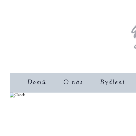
Domů
O nás
Bydlení