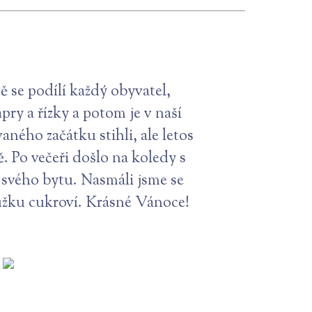
ě se podílí každý obyvatel,
ry a řízky a potom je v naší
ého začátku stihli, ale letos
ě. Po večeři došlo na koledy s
 svého bytu. Nasmáli jsme se
užku cukroví. Krásné Vánoce!