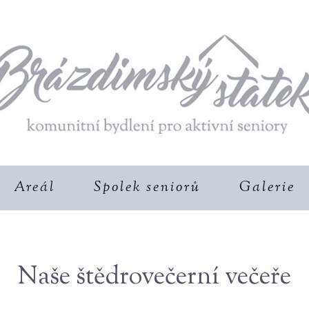
Areál
Spolek seniorů
Galerie
Naše štědrovečerní večeře