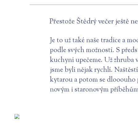
Přestože Štědrý večer ještě ne
Je to už také naše tradice a mo
podle svých možností. S předst
kuchyni upečeme. Už zhruba ví
jsme byli nějak rychlí. Naštěst
kytarou a potom se dlooouho p
novým i staronovým příběhům 