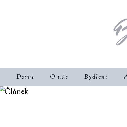
Domů
O nás
Bydlení
A