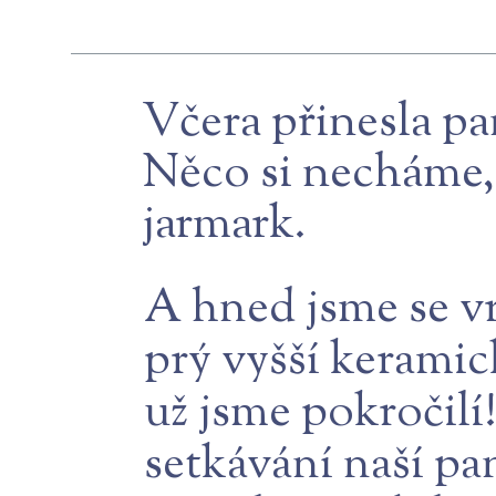
Včera přinesla pa
Něco si necháme, 
jarmark.
A hned jsme se vr
prý vyšší keramic
už jsme pokročilí
setkávání naší pa