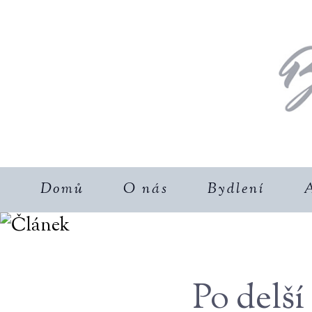
Domů
O nás
Bydlení
A
Po delší