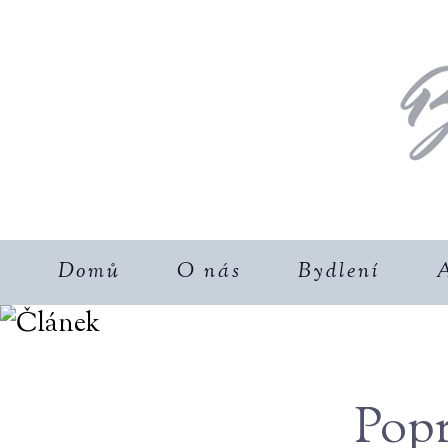
Domů
O nás
Bydlení
A
Popr