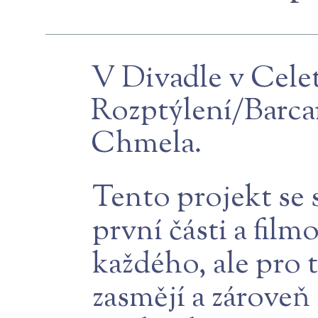
V Divadle v Celet
Rozptýlení/Barcar
Chmela.
Tento projekt se 
první části a fil
každého, ale pro t
zasmějí a zároveň