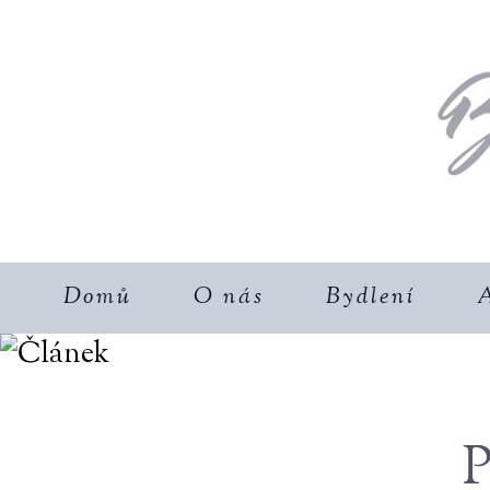
Domů
O nás
Bydlení
A
P