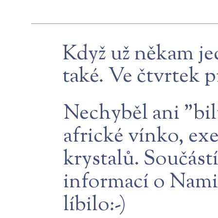
Když už někam jed
také. Ve čtvrtek 
Nechyběl ani "bil
africké vínko, e
krystalů. Součást
informací o Namib
líbilo:-)