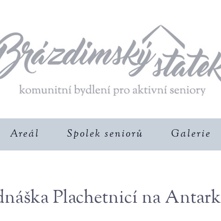
Areál
Spolek seniorů
Galerie
dnáška Plachetnicí na Antark