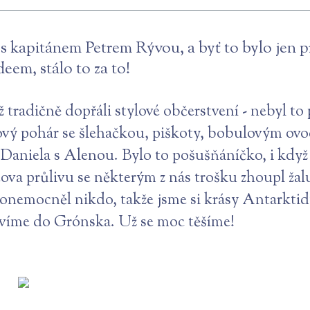
 s kapitánem Petrem Rývou, a byť to bylo jen 
eem, stálo to za to!
ž tradičně dopřáli stylové občerstvení - nebyl to
inový pohár se šlehačkou, piškoty, bobulovým ov
 Daniela s Alenou. Bylo to pošušňáníčko, i když p
va průlivu se některým z nás trošku zhoupl žal
onemocněl nikdo, takže jsme si krásy Antarktid
avíme do Grónska. Už se moc těšíme!