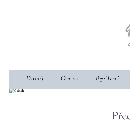
Domů
O nás
Bydlení
Pře