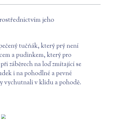
prostřednictvím jeho
 pečený tučňák, který prý není
ocem a pudinkem, který pro
ři záběrech na loď zmítající se
udek i na pohodlné a pevné
y vychutnali v klidu a pohodě.