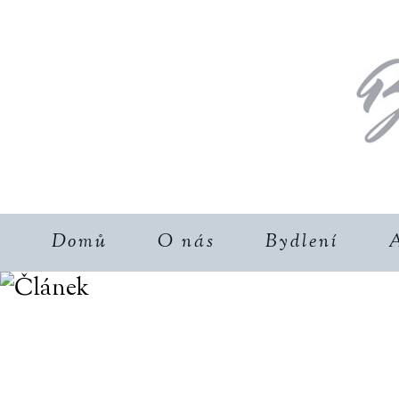
Domů
O nás
Bydlení
A