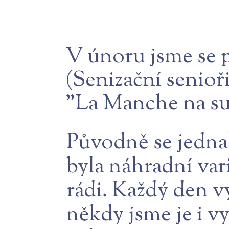
V únoru jsme se p
(Senizační senioři
"La Manche na su
Původně se jednal
byla náhradní va
rádi. Každý den vy
někdy jsme je i vy