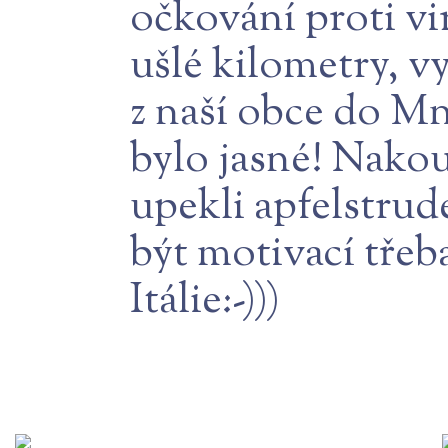
očkování proti vi
ušlé kilometry, v
z naší obce do Mn
bylo jasné! Nakou
upekli apfelstrud
být motivací třeba
Itálie:-)))