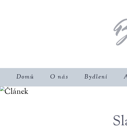
Domů
O nás
Bydlení
A
Sl