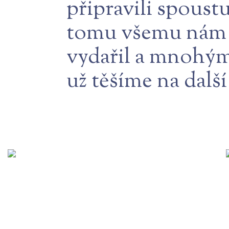
připravili spoustu
tomu všemu nám v
vydařil a mnohým 
už těšíme na dalš