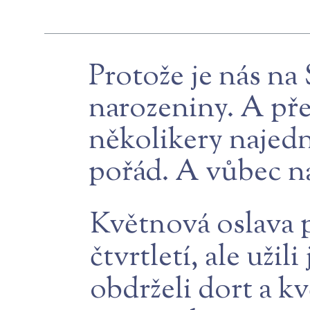
Protože je nás na
narozeniny. A pře
několikery najedn
pořád. A vůbec n
Květnová oslava p
čtvrtletí, ale užil
obdrželi dort a k