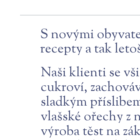
S novými obyvatel
recepty a tak leto
Naši klienti se v
cukroví, zachováv
sladkým příslibem
vlašské ořechy z n
výroba těst na zák