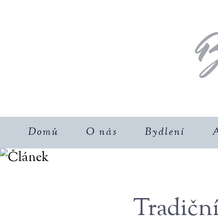
Domů
O nás
Bydlení
A
Tradičn