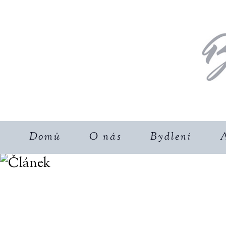
Domů
O nás
Bydlení
A