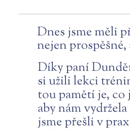
Dnes jsme měli př
nejen prospěšné, 
Díky paní Dunděro
si užili lekci tré
tou pamětí je, co 
aby nám vydržela 
jsme přešli v pra