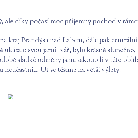
ý, ale díky počasí moc příjemný pochod v rámc
na kraj Brandýsa nad Labem, dále pak centrální
 ukázalo svou jarní tvář, bylo krásně slunečno, 
odobě sladké odměny jsme zakoupili v této oblíb
tu neúčastnili. Už se těšíme na větší výlety!