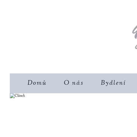
Domů
O nás
Bydlení