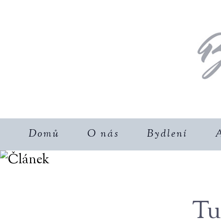
Domů
O nás
Bydlení
A
Tu