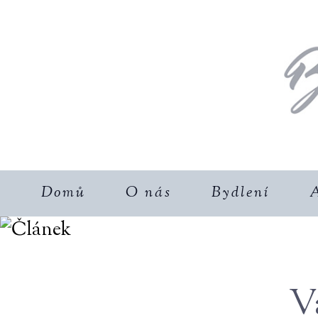
Domů
O nás
Bydlení
A
V