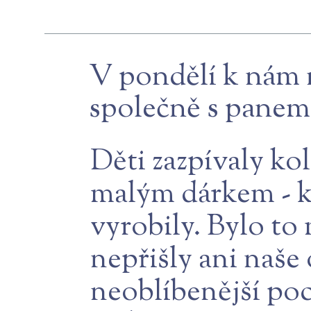
V pondělí k nám n
společně s panem 
Děti zazpívaly ko
malým dárkem - k
vyrobily. Bylo to
nepřišly ani naše 
neoblíbenější po