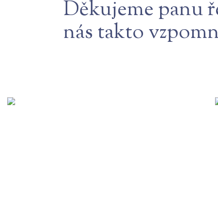
Děkujeme panu řed
nás takto vzpomn