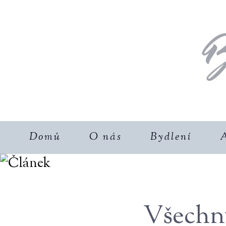
Domů
O nás
Bydlení
A
Všechny