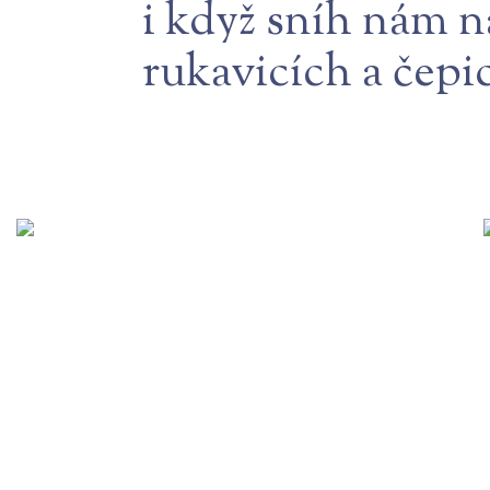
i když sníh nám n
rukavicích a čepic