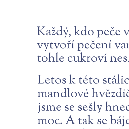
Každý, kdo peče 
vytvoří pečení va
tohle cukroví nes
Letos k této stálic
mandlové hvězdič
jsme se sešly hne
moc. A tak se báj