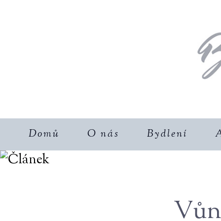
Domů
O nás
Bydlení
A
Vůně