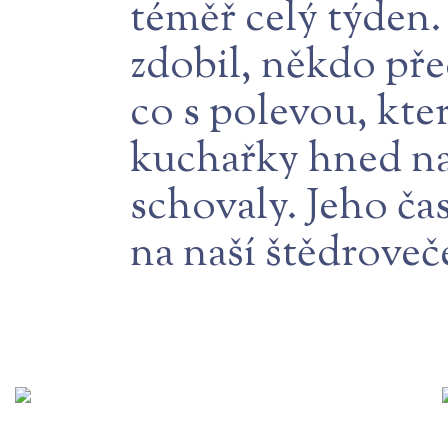
téměř celý týden.
zdobil, někdo pře
co s polevou, kte
kuchařky hned naš
schovaly. Jeho čas
na naší štědroveče