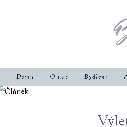
Domů
O nás
Bydlení
A
Výle