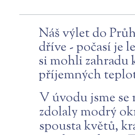
Náš výlet do Prů
dříve - počasí je
si mohli zahradu 
příjemných teplot
V úvodu jsme se r
zdolaly modrý okr
spousta květů, k