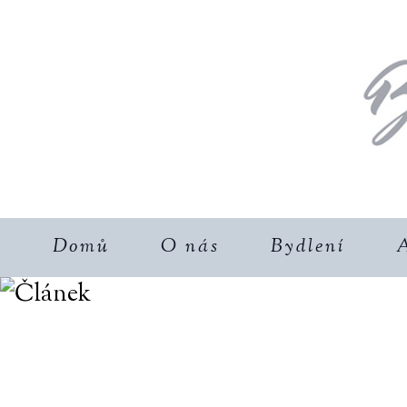
Domů
O nás
Bydlení
A