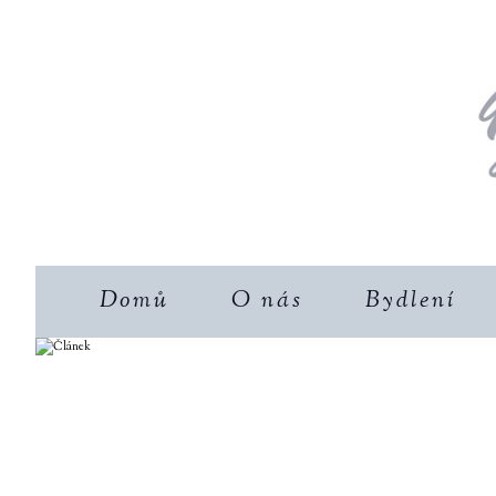
Domů
O nás
Bydlení