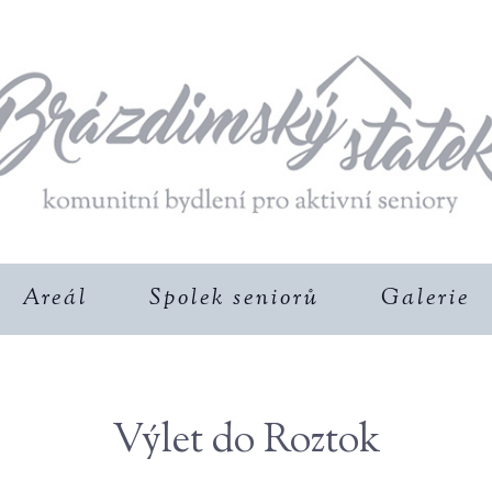
Areál
Spolek seniorů
Galerie
Výlet do Roztok