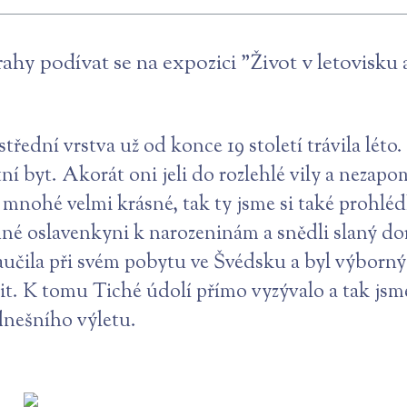
ahy podívat se na expozici "Život v letovisku 
střední vrstva už od konce 19 století trávila l
tní byt. Akorát oni jeli do rozlehlé vily a nezapom
 mnohé velmi krásné, tak ty jsme si také prohlédl
dné oslavenkyni k narozeninám a snědli slaný do
aučila při svém pobytu ve Švédsku a byl výborný
it. K tomu Tiché údolí přímo vyzývalo a tak jsme
dnešního výletu.