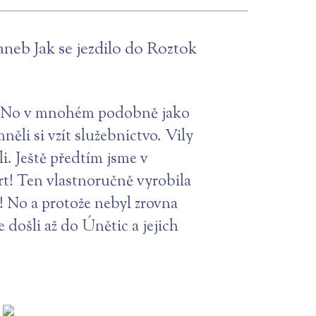
aneb Jak se jezdilo do Roztok
éto. No v mnohém podobně jako
něli si vzít služebnictvo. Vily
i. Ještě předtím jsme v
rt! Ten vlastnoručně vyrobila
! No a protože nebyl zrovna
 došli až do Únětic a jejich