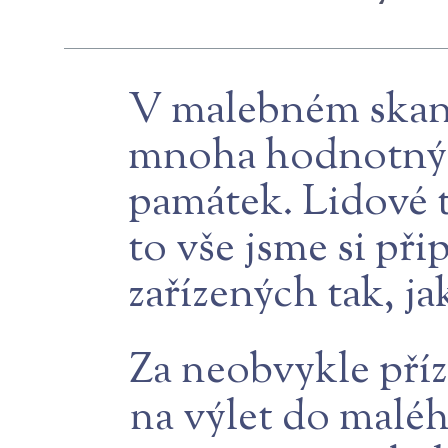
V malebném skanz
mnoha hodnotnými
památek. Lidové t
to vše jsme si př
zařízených tak, ja
Za neobvykle příz
na výlet do maléh