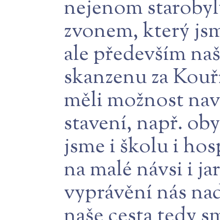
nejenom starobyl
zvonem, který jsm
ale především na
skanzenu za Kouř
měli možnost navš
stavení, např. oby
jsme i školu i ho
na malé návsi i j
vyprávění nás na
naše cesta tedy s