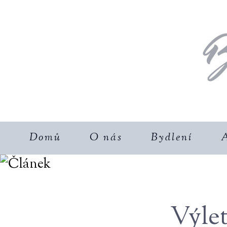
Domů
O nás
Bydlení
A
Výle