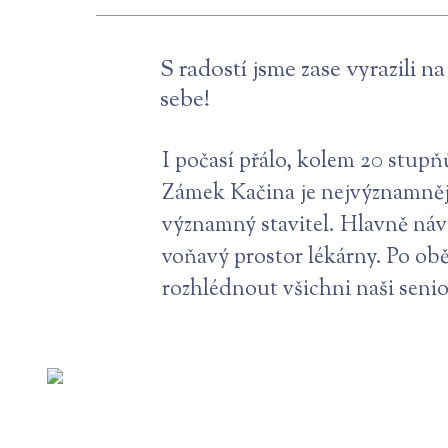
S radostí jsme zase vyrazili 
sebe!
I počasí přálo, kolem 20 stupňů
Zámek Kačina je nejvýznamněj
významný stavitel. Hlavně náv
voňavý prostor lékárny. Po oběd
rozhlédnout všichni naši senio