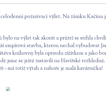
na celodenní poznávací výlet. Na zámku Kačina
 bylo na výlet tak akorát a průtrž se strhla chvíl
ší empírová stavba, kterou nechal vybudovat Ja
štěva knihovny byla opravdu zážitkem a jako b
ě jsme se ještě zastavili na Havířské rozhledně.
ři - má totiž výtah a nahoře je malá kavárnička!