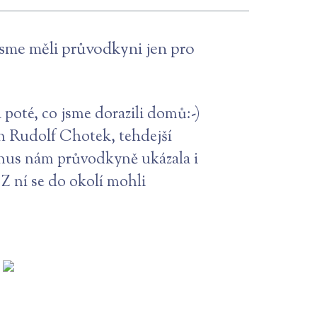
 jsme měli průvodkyni jen pro
i poté, co jsme dorazili domů:-)
n Rudolf Chotek, tehdejší
onus nám průvodkyně ukázala i
 Z ní se do okolí mohli