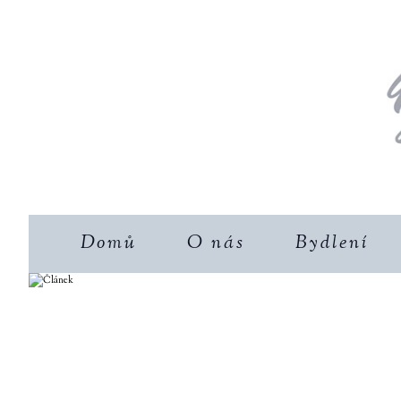
Domů
O nás
Bydlení