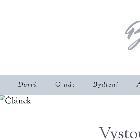
Domů
O nás
Bydlení
A
Vysto