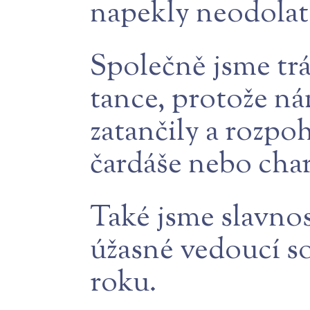
napekly neodolat
Společně jsme trá
tance, protože n
zatančily a rozpo
čardáše nebo cha
Také jsme slavno
úžasné vedoucí s
roku.