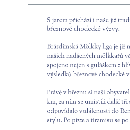
S jarem přichází i naše již tr
březnové chodecké výzvy.
Brázdimská Mölkky liga je již
našich nadšených mölkkařů vče
spojeno nejen s guláškem z hl
výsledků březnové chodecké v
Právě v březnu si naši obyvate
km, za ním se umístili další t
odpovídalo vzdálenosti do Bená
stylu. Po pizze a tiramisu se 