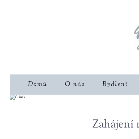
Domů
O nás
Bydlení
Zahájení 