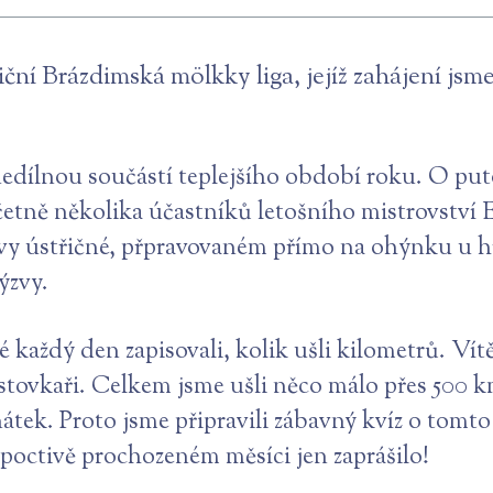
adiční Brázdimská mölkky liga, jejíž zahájení jsm
 nedílnou součástí teplejšího období roku. O pu
tně několika účastníků letošního mistrovství E
ívy ústřičné, přpravovaném přímo na ohýnku u hř
ýzvy.
lé každý den zapisovali, kolik ušli kilometrů. Ví
ři stovkaři. Celkem jsme ušli něco málo přes 500
tek. Proto jsme připravili zábavný kvíz o tomto
po poctivě prochozeném měsíci jen zaprášilo!