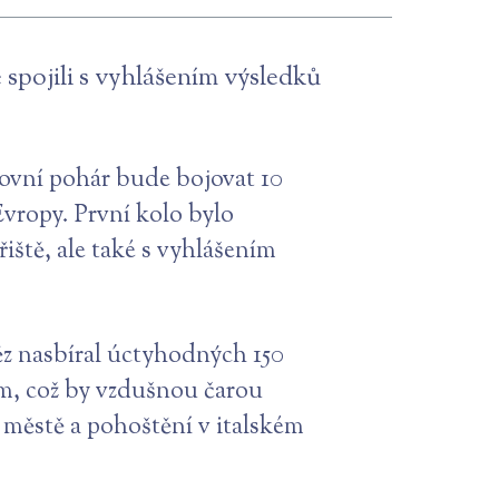
e spojili s vyhlášením výsledků
tovní pohár bude bojovat 10
vropy. První kolo bylo
iště, ale také s vyhlášením
těz nasbíral úctyhodných 150
 km, což by vzdušnou čarou
 městě a pohoštění v italském