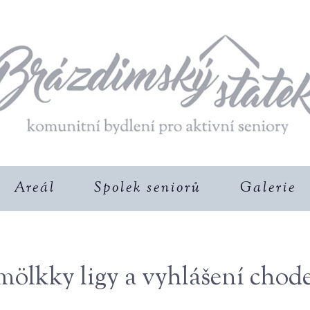
Areál
Spolek seniorů
Galerie
mölkky ligy a vyhlášení chod