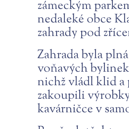
zámeckým parkem,
nedaleké obce Kl
zahrady pod zříc
Zahrada byla plná 
voňavých bylinek 
nichž vládl klid
zakoupili výrobky
kavárničce v sam