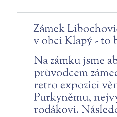
Zámek Libochovic
v obci Klapý - to
Na zámku jsme ab
průvodcem zámeck
retro expozici v
Purkyněmu, nejv
rodákovi. Násled