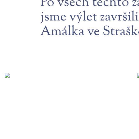
Po všech těchto z
jsme výlet završi
Amálka ve Strašk