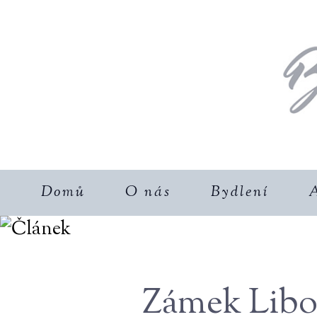
Domů
O nás
Bydlení
A
Zámek Libo