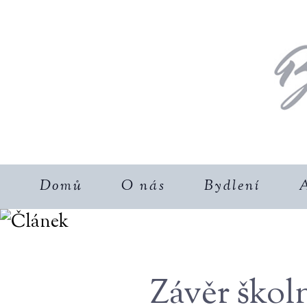
Domů
O nás
Bydlení
A
Závěr škol