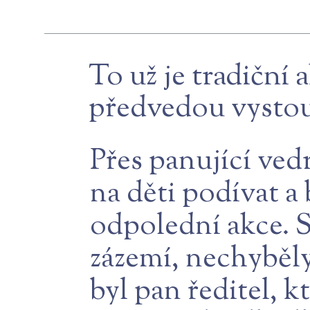
To už je tradiční 
předvedou vystou
Přes panující vedr
na děti podívat a
odpolední akce. S
zázemí, nechyběl
byl pan ředitel, 