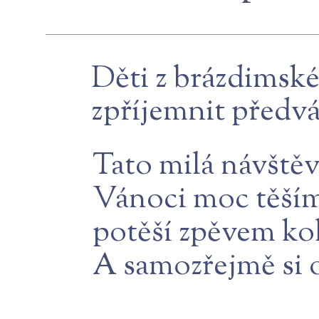
Děti z brázdimské
zpříjemnit předv
Tato milá návštěv
Vánoci moc těšíme
potěší zpěvem kol
A samozřejmě si 