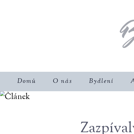
Domů
O nás
Bydlení
A
Zazpíval