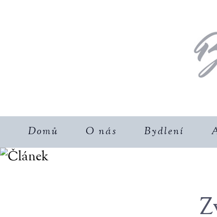
Domů
O nás
Bydlení
A
Z