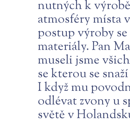
nutných k výrobě
atmosféry místa 
postup výroby se
materiály. Pan M
museli jsme všich
se kterou se snaž
I když mu povodně
odlévat zvony u s
světě v Holandsk