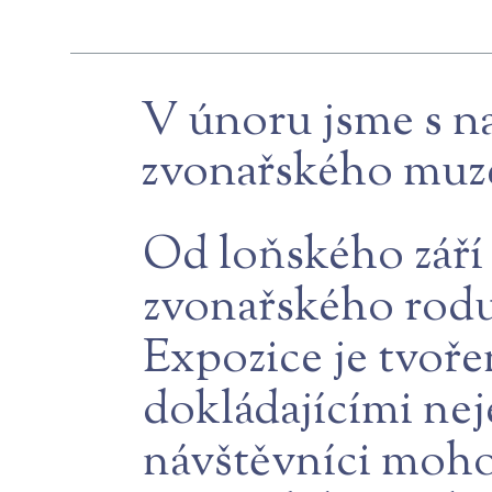
V únoru jsme s na
zvonařského muze
Od loňského září 
zvonařského ro
Expozice je tvoře
dokládajícími nej
návštěvníci moho