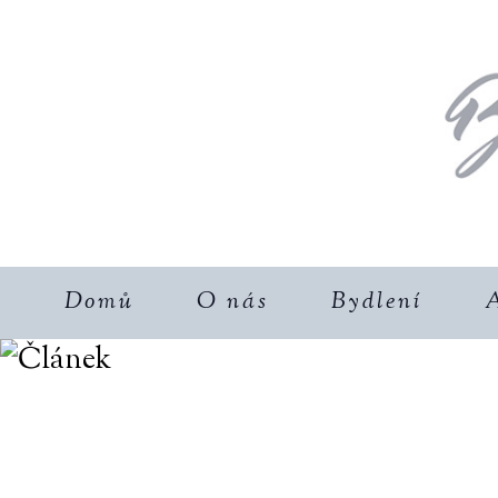
Domů
O nás
Bydlení
A