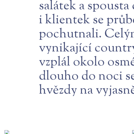
salátek a spoust
i klientek se prů
pochutnali. Celý
vynikající countr
vzplál okolo osmé
dlouho do noci se
hvězdy na vyjasn