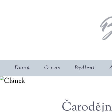
Domů
O nás
Bydlení
A
Čarodějni