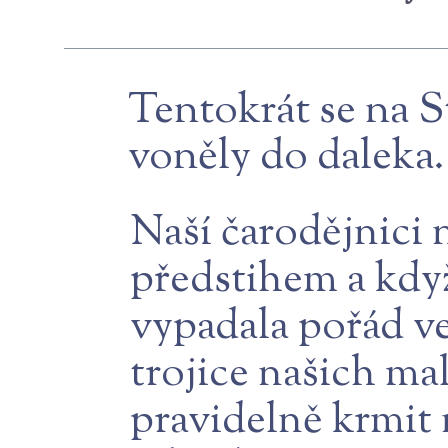
Tentokrát se na S
voněly do daleka.
Naší čarodějnici n
předstihem a když
vypadala pořád ve
trojice našich ma
pravidelně krmit n