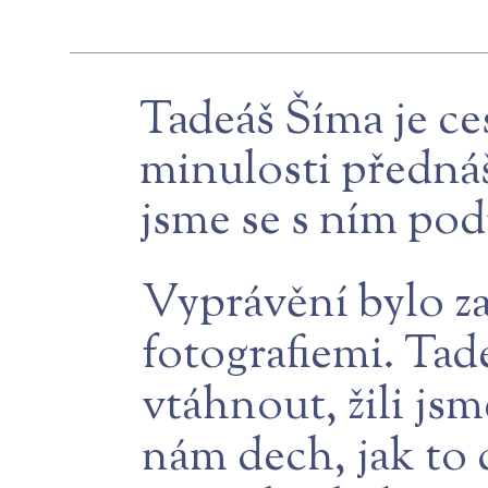
Tadeáš Šíma je ce
minulosti přednáš
jsme se s ním pod
Vyprávění bylo z
fotografiemi. Tad
vtáhnout, žili jsm
nám dech, jak to