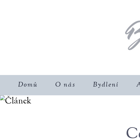
Domů
O nás
Bydlení
A
C