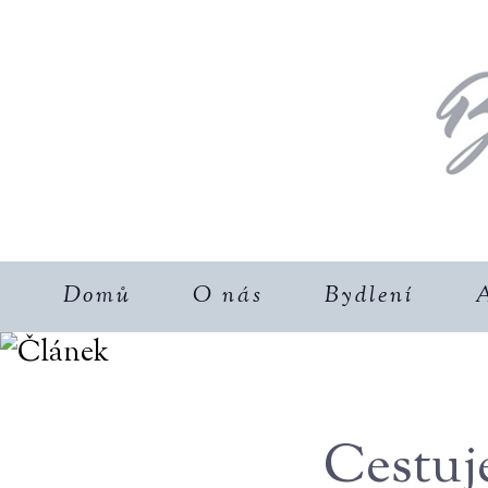
Domů
O nás
Bydlení
A
Cestuj