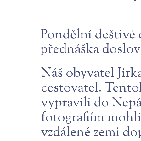
Pondělní deštivé 
přednáška doslova
Náš obyvatel Jirka
cestovatel. Tento
vypravili do Nepá
fotografiím mohli
vzdálené zemi dop