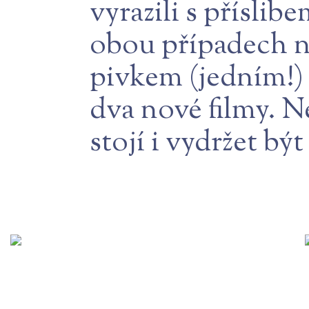
vyrazili s příslib
obou případech nap
pivkem (jedním!) 
dva nové filmy. N
stojí i vydržet b