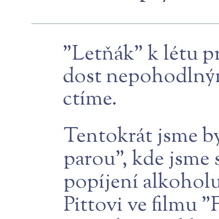
"Letňák" k létu p
dost nepohodlným
ctíme.
Tentokrát jsme by
parou", kde jsme 
popíjení alkohol
Pittovi ve filmu 