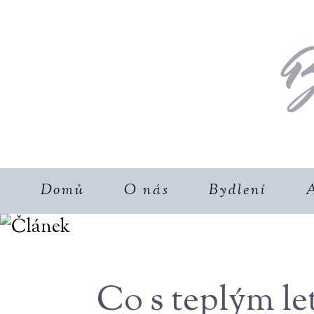
Domů
O nás
Bydlení
A
Co s teplým le