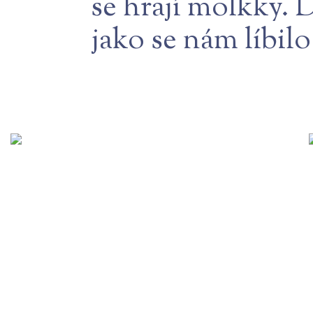
se hrají mölkky. D
jako se nám líbil