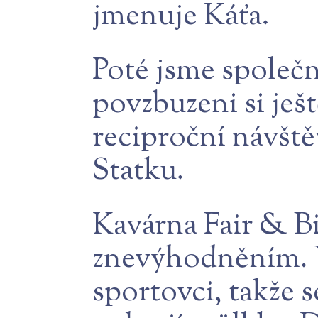
jmenuje Káťa.
Poté jsme společn
povzbuzeni si ješ
reciproční návšt
Statku.
Kavárna Fair & Bi
znevýhodněním. V
sportovci, takže s