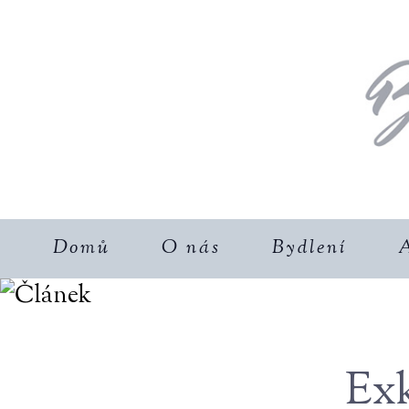
Domů
O nás
Bydlení
A
Exk