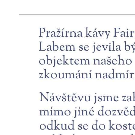
Pražírna kávy Fai
Labem se jevila b
objektem našeho 
zkoumání nadmíru
Návštěvu jsme zah
mimo jiné dozvěděl
odkud se do koste