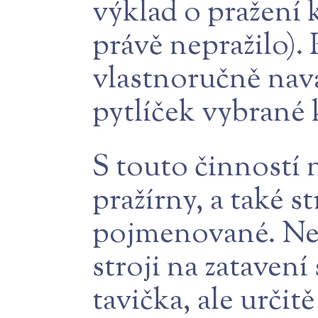
výklad o pražení 
právě nepražilo).
vlastnoručně naváž
pytlíček vybrané 
S touto činností
pražírny, a také s
pojmenované. Nep
stroji na zataven
tavička, ale určit