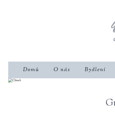
Domů
O nás
Bydlení
Gr