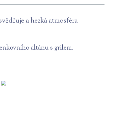
 osvědčuje a hezká atmosféra
venkovního altánu s grilem.