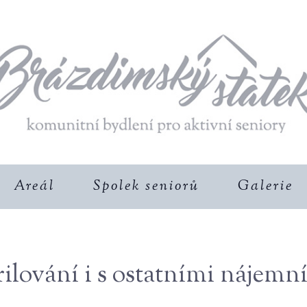
Areál
Spolek seniorů
Galerie
ilování i s ostatními nájemn