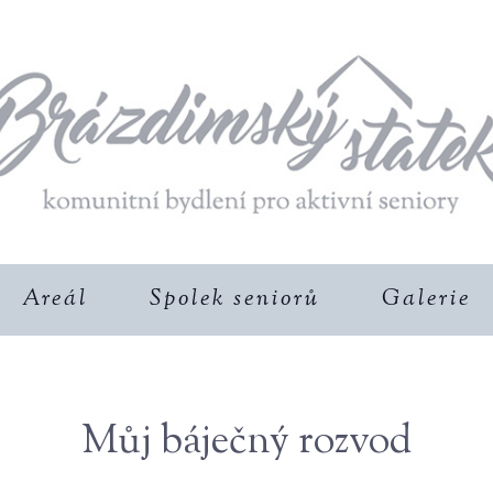
Areál
Spolek seniorů
Galerie
Můj báječný rozvod