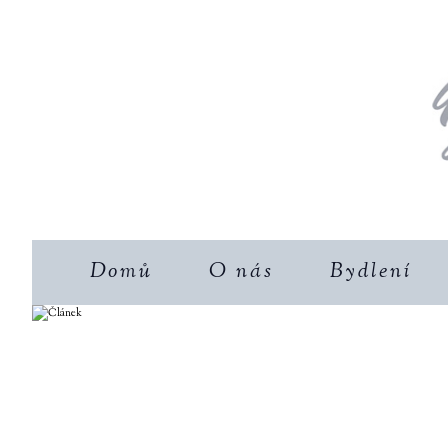
Domů
O nás
Bydlení