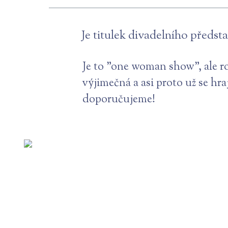
Je titulek divadelního předst
Je to "one woman show", ale r
výjimečná a asi proto už se hraj
doporučujeme!