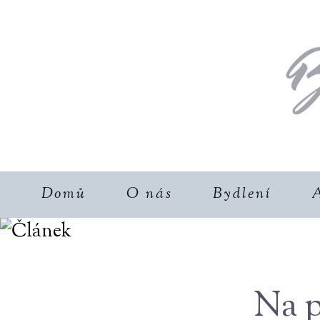
Domů
O nás
Bydlení
A
Na 