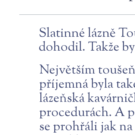
Slatinné lázně T
dohodil. Takže by
Největším toušeň
příjemná byla tak
lázeňská kavárnič
procedurách. A př
se prohřáli jak na