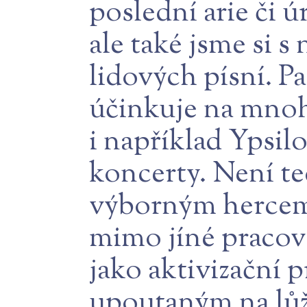
poslední arie či 
ale také jsme si s
lidových písní. P
účinkuje na mnoh
i například Ypsi
koncerty. Není t
výborným hercem. 
mimo jíné pracov
jako aktivizační 
upoutaným na lůžk