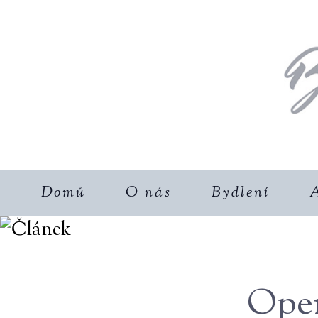
Domů
O nás
Bydlení
A
Oper