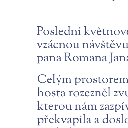
Poslední květnové
vzácnou návštěvu 
pana Romana Janál
Celým prostorem 
hosta rozezněl zv
kterou nám zazpí
překvapila a doslo