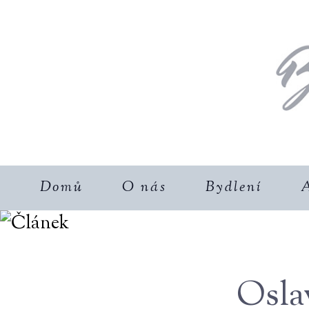
Domů
O nás
Bydlení
A
Osla