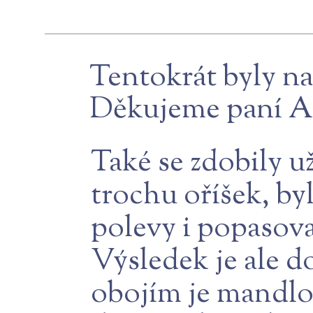
Tentokrát byly na
Děkujeme paní Al
Také se zdobily 
trochu oříšek, b
polevy i popasovat
Výsledek je ale d
obojím je mandlov