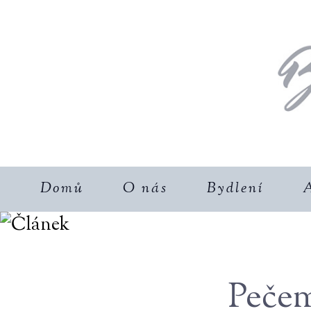
Domů
O nás
Bydlení
A
Pečem