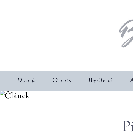
Domů
O nás
Bydlení
A
P